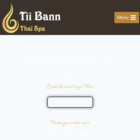
Menu
Bienvenue chez Tii Bann Thaï
Spa
L’art du massage Thaï
Réserver votre séance
Partagez votre avis