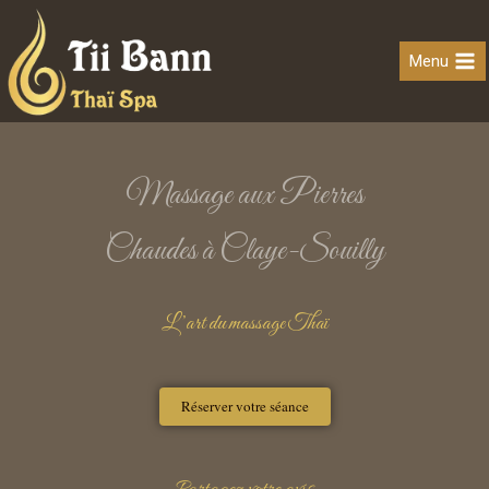
Menu
Massage aux Pierres
Chaudes à Claye-Souilly
L’art du massage Thaï
Réserver votre séance