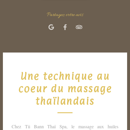
Partagez votre avis
Une technique au
coeur du massage
thaïlandais
Chez Tii Bann Thaï Spa, le massage aux huiles