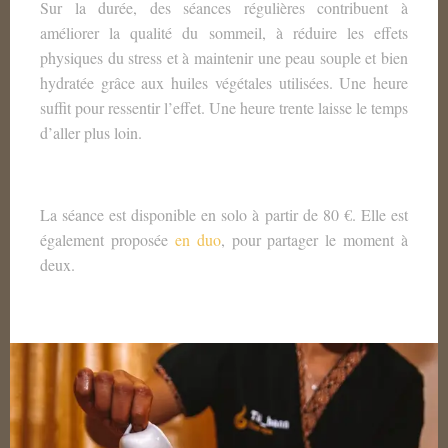
Sur la durée, des séances régulières contribuent à
améliorer la qualité du sommeil, à réduire les effets
physiques du stress et à maintenir une peau souple et bien
hydratée grâce aux huiles végétales utilisées. Une heure
suffit pour ressentir l’effet. Une heure trente laisse le temps
d’aller plus loin.
La séance est disponible en solo à partir de 80 €. Elle est
également proposée
en duo
, pour partager le moment à
deux.