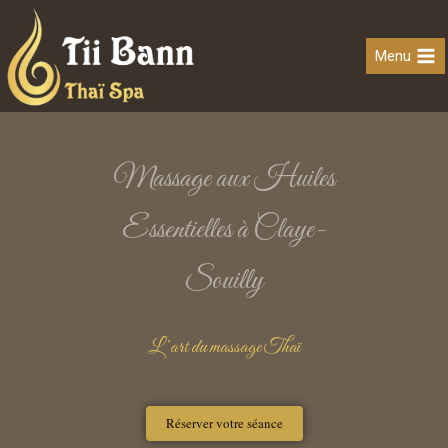
Menu
Massage aux Huiles
Essentielles à Claye-
Souilly
L’art du massage Thaï
Réserver votre séance